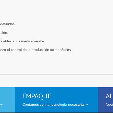
definidas.
ción.
licables a los medicamentos.
a el control de la producción farmacéutica.
EMPAQUE
A
Contamos con la tecnología necesaria
Nues